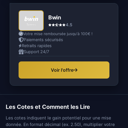
Bwin
4.5
Votre mise remboursée jusqu'à 100€ !
Paiements sécurisés
Retraits rapides
Support 24/7
Voir l'offre
Les Cotes et Comment les Lire
Les cotes indiquent le gain potentiel pour une mise
donnée. En format décimal (ex. 2.50), multiplier votre