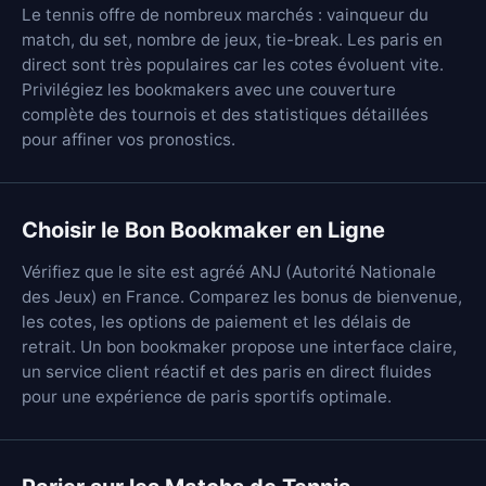
Le tennis offre de nombreux marchés : vainqueur du
match, du set, nombre de jeux, tie-break. Les paris en
direct sont très populaires car les cotes évoluent vite.
Privilégiez les bookmakers avec une couverture
complète des tournois et des statistiques détaillées
pour affiner vos pronostics.
Choisir le Bon Bookmaker en Ligne
Vérifiez que le site est agréé ANJ (Autorité Nationale
des Jeux) en France. Comparez les bonus de bienvenue,
les cotes, les options de paiement et les délais de
retrait. Un bon bookmaker propose une interface claire,
un service client réactif et des paris en direct fluides
pour une expérience de paris sportifs optimale.