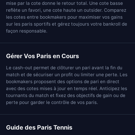
mise par la cote donne le retour total. Une cote basse
reflète un favori, une cote haute un outsider. Comparez
les cotes entre bookmakers pour maximiser vos gains
sur les paris sportifs et gérez toujours votre bankroll de
façon responsable.
Gérer Vos Paris en Cours
Le cash-out permet de clôturer un pari avant la fin du
match et de sécuriser un profit ou limiter une perte. Les
bookmakers proposent des options de pari en direct
avec des cotes mises à jour en temps réel. Anticipez les
tournants du match et fixez des objectifs de gain ou de
perte pour garder le contrôle de vos paris.
Guide des Paris Tennis