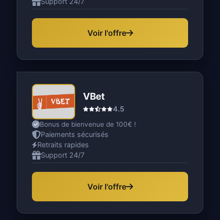
Support 24/7
Voir l'offre
VBet
4.5
Bonus de bienvenue de 100€ !
Paiements sécurisés
Retraits rapides
Support 24/7
Voir l'offre